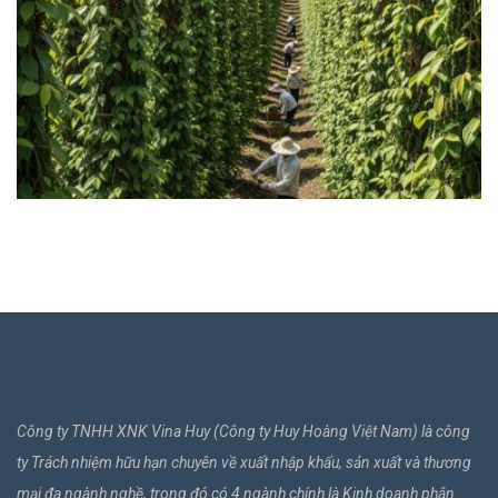
Giá tiêu hôm nay 5/8: Giá tăng, xuất khẩu hồ tiêu
mang về gần 1 tỷ USD sau 7 tháng
CÔNG TY XNK VINA HUY
Tin tức nông nghiệp
Th8 5, 2025
Công ty TNHH XNK Vina Huy (Công ty Huy Hoàng Việt Nam) là công
ty Trách nhiệm hữu hạn chuyên về xuất nhập khẩu, sản xuất và thương
mại đa ngành nghề, trong đó có 4 ngành chính là Kinh doanh phân